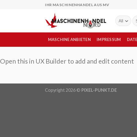
Skip
IHR MASCHINENHANDEL AUS MV
to
content
Su
na
MASCHINE ANBIETEN
IMPRESSUM
DAT
Open this in UX Builder to add and edit content
Copyright 2026 ©
PIXEL-PUNKT.DE